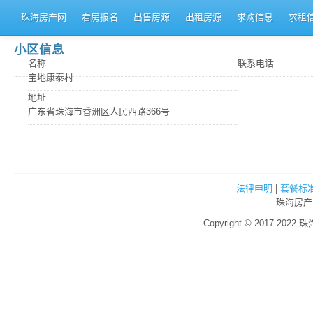
珠海房产网
看房报名
出售房源
出租房源
求购信息
求租
小区信息
名称
联系电话
宝地康泰村
地址
广东省珠海市香洲区人民西路366号
法律申明
|
套餐标
珠海房产
Copyright © 2017-2022 珠海