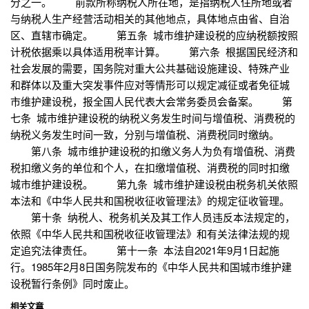
分之一。 前款所称纳税人所在地，是指纳税人住所地或者
与纳税人生产经营活动相关的其他地点，具体地点由省、自治
区、直辖市确定。 第五条 城市维护建设税的应纳税额按照
计税依据乘以具体适用税率计算。 第六条 根据国民经济和
社会发展的需要，国务院对重大公共基础设施建设、特殊产业
和群体以及重大突发事件应对等情形可以规定减征或者免征城
市维护建设税，报全国人民代表大会常务委员会备案。 第
七条 城市维护建设税的纳税义务发生时间与增值税、消费税的
纳税义务发生时间一致，分别与增值税、消费税同时缴纳。
第八条 城市维护建设税的扣缴义务人为负有增值税、消费
税扣缴义务的单位和个人，在扣缴增值税、消费税的同时扣缴
城市维护建设税。 第九条 城市维护建设税由税务机关依照
本法和《中华人民共和国税收征收管理法》的规定征收管理。
第十条 纳税人、税务机关及其工作人员违反本法规定的，
依照《中华人民共和国税收征收管理法》和有关法律法规的规
定追究法律责任。 第十一条 本法自2021年9月1日起施
行。1985年2月8日国务院发布的《中华人民共和国城市维护建
设税暂行条例》同时废止。
相关文章