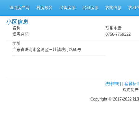
珠海房产网
看房报名
出售房源
出租房源
求购信息
求租
小区信息
名称
联系电话
樱雪名苑
0756-7769222
地址
广东省珠海市金湾区三灶镇映月路68号
法律申明
|
套餐标
珠海房产
Copyright © 2017-2022 珠海